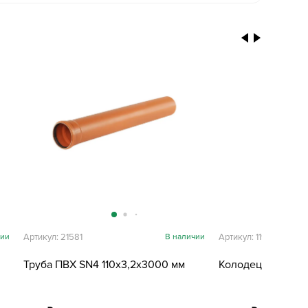
чии
Артикул: 21581
В наличии
Артикул: 11959
Труба ПВХ SN4 110х3,2х3000 мм
Колодец 1,5 м бе