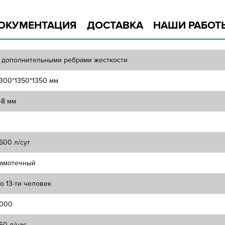
ОКУМЕНТАЦИЯ
ДОСТАВКА
НАШИ РАБОТ
 дополнительными ребрами жесткости
300*1350*1350 мм
-8 мм
600 л/сут
амотечный
о 13-ти человек
000
50 л/час