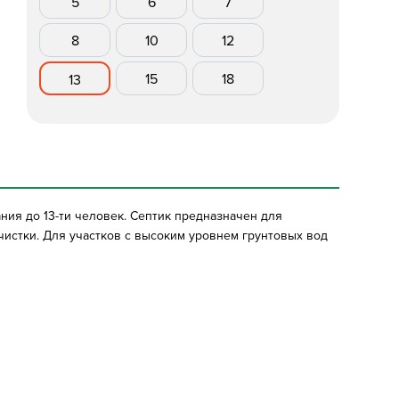
5
6
7
8
10
12
15
18
13
ния до 13-ти человек. Септик предназначен для
чистки. Для участков с высоким уровнем грунтовых вод