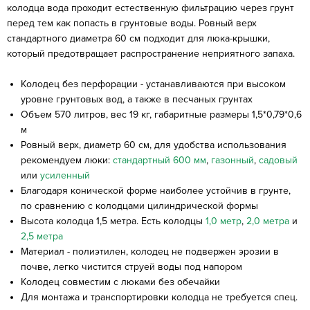
колодца вода проходит естественную фильтрацию через грунт
перед тем как попасть в грунтовые воды. Ровный верх
стандартного диаметра 60 см подходит для люка-крышки,
который предотвращает распространение неприятного запаха.
Колодец без перфорации - устанавливаются при высоком
уровне грунтовых вод, а также в песчаных грунтах
Объем 570 литров, вес 19 кг, габаритные размеры 1,5*0,79*0,6
м
Ровный верх, диаметр 60 см, для удобства использования
рекомендуем люки:
стандартный 600 мм
,
газонный
,
садовый
или
усиленный
Благодаря конической форме наиболее устойчив в грунте,
по сравнению с колодцами цилиндрической формы
Высота колодца 1,5 метра. Есть колодцы
1,0 метр
,
2,0 метра
и
2,5 метра
Материал - полиэтилен, колодец не подвержен эрозии в
почве, легко чистится струей воды под напором
Колодец совместим с люками без обечайки
Для монтажа и транспортировки колодца не требуется спец.