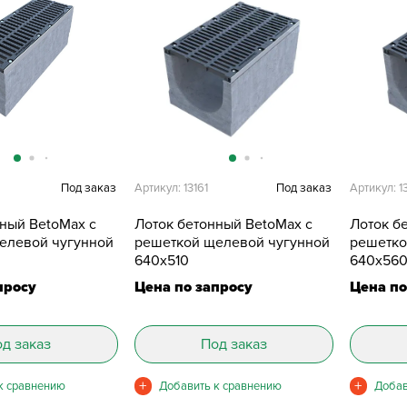
Под заказ
Артикул: 13161
Под заказ
Артикул: 1
нный BetoMax с
Лоток бетонный BetoMax с
Лоток б
елевой чугунной
решеткой щелевой чугунной
решетко
640х510
640х56
просу
Цена по запросу
Цена по
д заказ
Под заказ