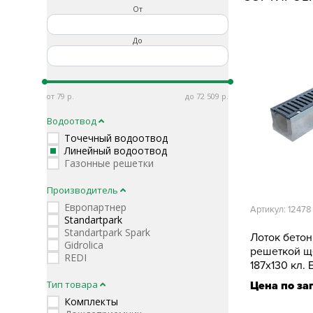
От
До
79
72 509
Водоотвод
Точечный водоотвод
Линейный водоотвод
Газонные решетки
Производитель
Европартнер
Артикул: 12478
Standartpark
Standartpark Spark
Лоток бето
Gidrolica
решеткой щ
REDI
187х130 кл. 
Тип товара
Цена по за
Комплекты