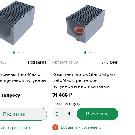
3163
Под заказ
Артикул: 13169
3 - 6 дней
етонный BetoMax с
Комплект: лоток Standartpark
й щелевой чугунной
BetoMax с решеткой
0
чугунной и вертикальным
выпуском H=610 мм
 запросу
71 405
₽
Цена за штуку
В корзину
Под заказ