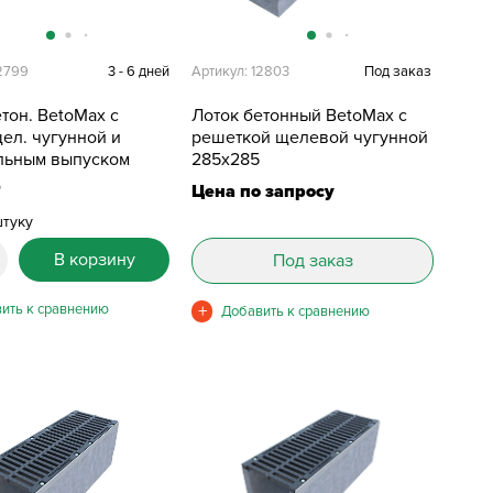
12799
3 - 6 дней
Артикул: 12803
Под заказ
тон. BetoMax с
Лоток бетонный BetoMax с
ел. чугунной и
решеткой щелевой чугунной
льным выпуском
285х285
Цена по запросу
штуку
В корзину
Под заказ