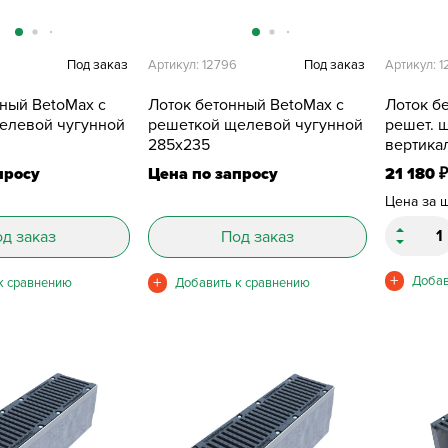
8
Под заказ
Артикул: 12796
Под заказ
Артикул: 
нный BetoMax с
Лоток бетонный BetoMax с
Лоток бе
елевой чугунной
решеткой щелевой чугунной
решет. щ
285х235
вертика
285х235
просу
Цена по запросу
21 180
₽
Цена за 
д заказ
Под заказ