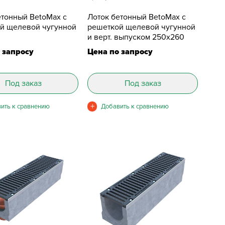
етонный BetoMax с
Лоток бетонный BetoMax с
й щелевой чугунной
решеткой щелевой чугунной
0
и верт. выпуском 250х260
 запросу
Цена по запросу
Под заказ
Под заказ