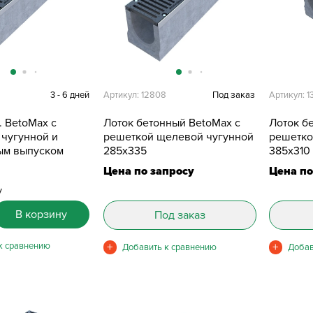
5
3 - 6 дней
Артикул: 12808
Под заказ
Артикул: 1
. BetoMax с
Лоток бетонный BetoMax с
Лоток б
 чугунной и
решеткой щелевой чугунной
решетко
ым выпуском
285х335
385х310
Цена по запросу
Цена по
у
В корзину
Под заказ