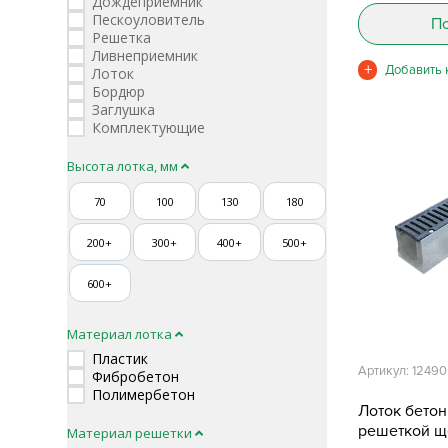
Дождеприемник
Пескоуловитель
По
Решетка
Ливнеприемник
Лоток
Бордюр
Заглушка
Комплектующие
Высота лотка, мм
70
100
130
180
200+
300+
400+
500+
600+
Материал лотка
Пластик
Артикул: 12490
Фибробетон
Полимербетон
Лоток бето
решеткой щ
Материал решетки