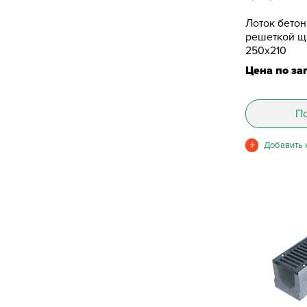
Лоток бето
решеткой щ
250х210
Цена по за
По