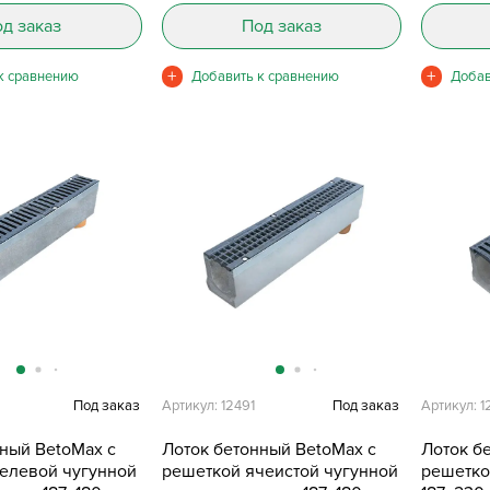
д заказ
Под заказ
Под заказ
Артикул: 12491
Под заказ
Артикул: 1
нный BetoMax с
Лоток бетонный BetoMax с
Лоток б
елевой чугунной
решеткой ячеистой чугунной
решетко