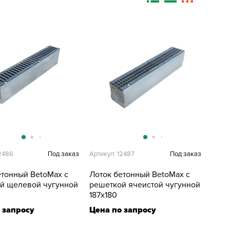
12486
Под заказ
Артикул: 12487
Под заказ
етонный BetoMax с
Лоток бетонный BetoMax с
й щелевой чугунной
решеткой ячеистой чугунной
187х180
 запросу
Цена по запросу