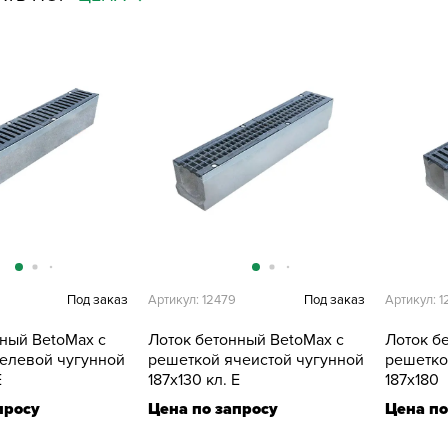
Под заказ
Артикул: 12479
Под заказ
Артикул: 
нный BetoMax с
Лоток бетонный BetoMax с
Лоток б
елевой чугунной
решеткой ячеистой чугунной
решетко
E
187х130 кл. E
187х180
просу
Цена по запросу
Цена по