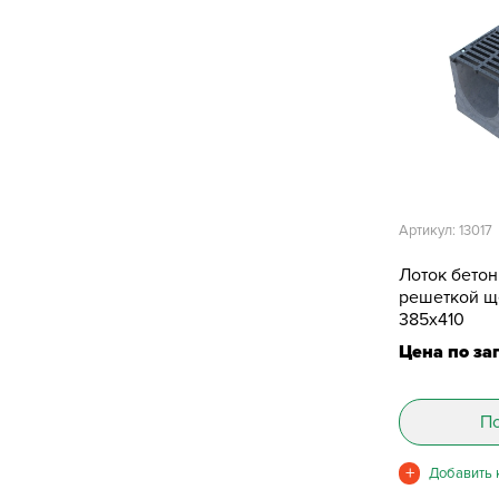
Артикул: 13017
Лоток бето
решеткой щ
385х410
Цена по за
По