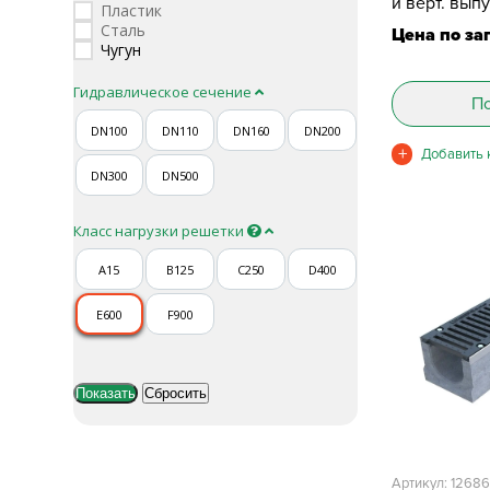
и верт. вып
Пластик
Сталь
Цена по за
Чугун
Гидравлическое сечение
По
DN100
DN110
DN160
DN200
DN300
DN500
Класс нагрузки решетки
A15
B125
C250
D400
E600
F900
Артикул: 1268