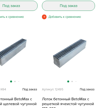
Под заказ
Под заказ
2494
Под заказ
Артикул: 12495
Под заказ
етонный BetoMax с
Лоток бетонный BetoMax с
й щелевой чугунной
решеткой ячеистой чугунной