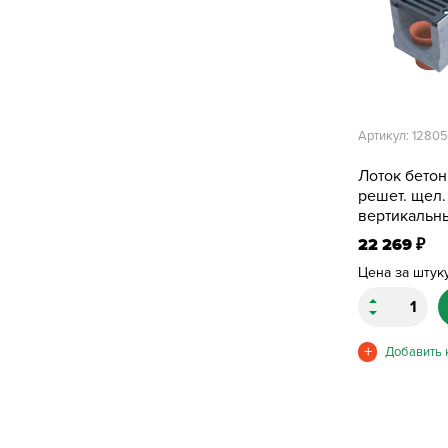
Артикул: 1280
Лоток бетон
решет. щел.
вертикальн
285х285
22 269
₽
Цена за штук