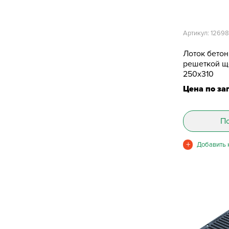
Артикул: 1269
Лоток бето
решеткой щ
250х310
Цена по за
По