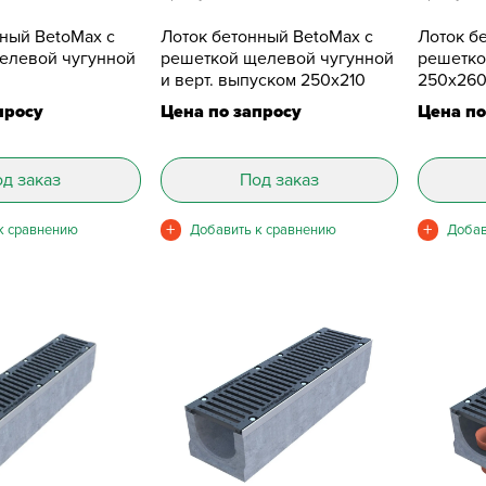
нный BetoMax с
Лоток бетонный BetoMax с
Лоток б
елевой чугунной
решеткой щелевой чугунной
решетко
и верт. выпуском 250х210
250х26
просу
Цена по запросу
Цена по
д заказ
Под заказ