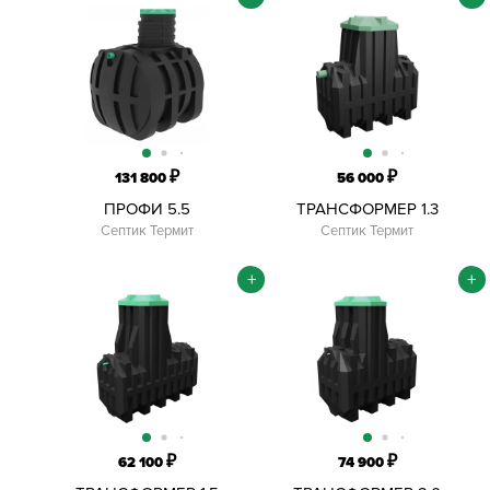
₽
₽
131 800
56 000
ПРОФИ 5.5
ТРАНСФОРМЕР 1.3
Септик Термит
Септик Термит
+
+
₽
₽
62 100
74 900