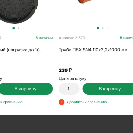
7
В наличии
Артикул: 21579
В нали
й (нагрузка до 1т),
Труба ПВХ SN4 110х3,2х1000 мм
239
₽
ку
Цена за штуку
В корзину
В корзину