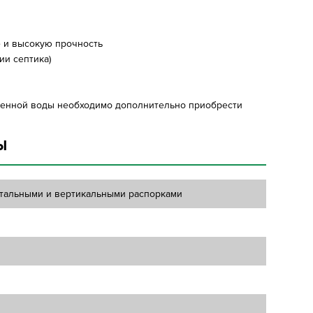
е и высокую прочность
и септика)
ищенной воды необходимо дополнительно приобрести
Ы
нтальными и вертикальными распорками