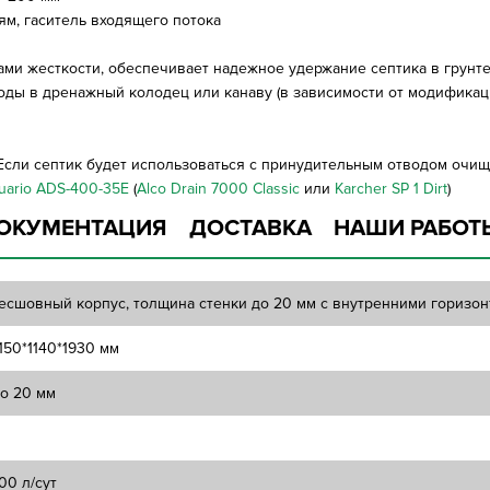
ям, гаситель входящего потока
ми жесткости, обеспечивает надежное удержание септика в грунт
ы в дренажный колодец или канаву (в зависимости от модификаци
 Если септик будет использоваться с принудительным отводом оч
uario ADS-400-35E
(
Alco Drain 7000 Classic
или
Karcher SP 1 Dirt
)
ОКУМЕНТАЦИЯ
ДОСТАВКА
НАШИ РАБОТ
есшовный корпус, толщина стенки до 20 мм с внутренними горизо
150*1140*1930 мм
о 20 мм
00 л/сут