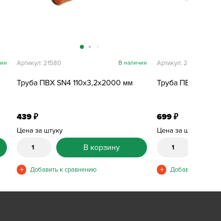
чии
Артикул: 21580
В наличии
Артикул: 21581
Труба ПВХ SN4 110х3,2х2000 мм
Труба ПВХ SN4 11
439
699
₽
₽
Цена за штуку
Цена за штуку
В корзину