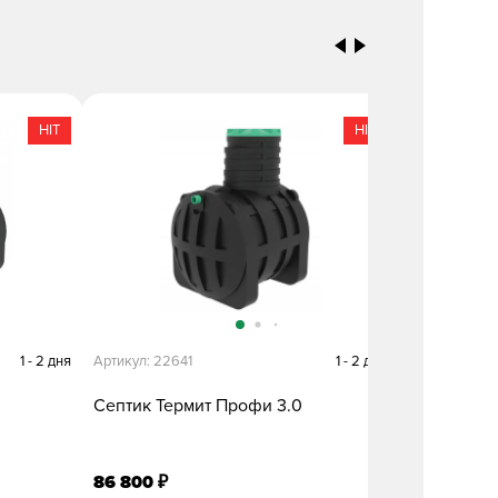
HIT
HIT
1 - 2 дня
Артикул: 22641
1 - 2 дня
Артикул: 235
Септик Термит Профи 3.0
Септик Ев
86 800
95 095
₽
₽