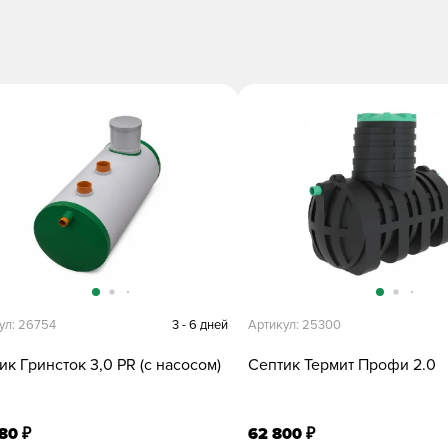
ул: 26754
3 - 6 дней
Артикул: 25300
ик Гринсток 3,0 PR (с насосом)
Септик Термит Профи 2.0
980
62 800
₽
₽