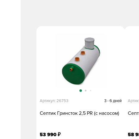
Артикул: 26753
3 - 6 дней
Артик
Септик Гринсток 2,5 PR (с насосом)
Септ
53 990
58 
₽