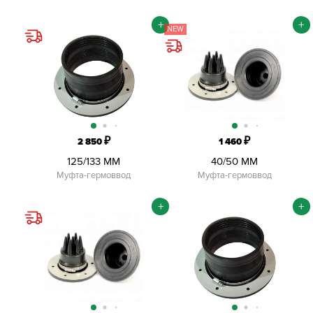
+
+
NEW
₽
₽
2 850
1 460
125/133 ММ
40/50 ММ
Муфта-гермоввод
Муфта-гермоввод
+
+