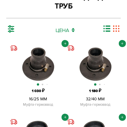
ТРУБ
ЦЕНА
+
+
₽
₽
1 030
1 180
16/25 ММ
32/40 ММ
Муфта-гермоввод
Муфта-гермоввод
+
+