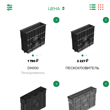
ЦЕНА
+
+
₽
₽
1 790
2 227
DN100
ПЕСКОУЛОВИТЕЛЬ
GIDROLICA STANDART
Пескоуловитель
ПЛАСТИКОВЫЙ H=420 ММ
+
+