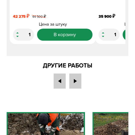
₽
₽
42 275
₽
35 900
44 500
Цена за штуку
Цена
В корзину
ДРУГИЕ РАБОТЫ