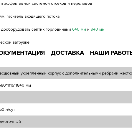
 и эффективной системой отсеков и переливов
ям, гаситель входящего потока
о дооборудовать септик горловинами
640 мм
и
940 мм
ческой загрузке
ОКУМЕНТАЦИЯ
ДОСТАВКА
НАШИ РАБОТ
есшовный укрепленный корпус с дополнительными ребрами жестк
680*1115*1840 мм
50 л/сут
амотечный