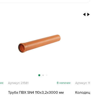
чии
Артикул: 21581
В наличии
Артикул: 11959
Труба ПВХ SN4 110х3,2х3000 мм
Колодец 1,5 м бе