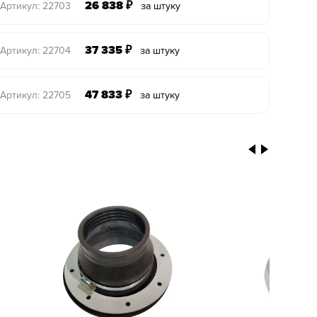
26 838
₽
Артикул: 22703
за штуку
37 335
₽
Артикул: 22704
за штуку
47 833
₽
Артикул: 22705
за штуку