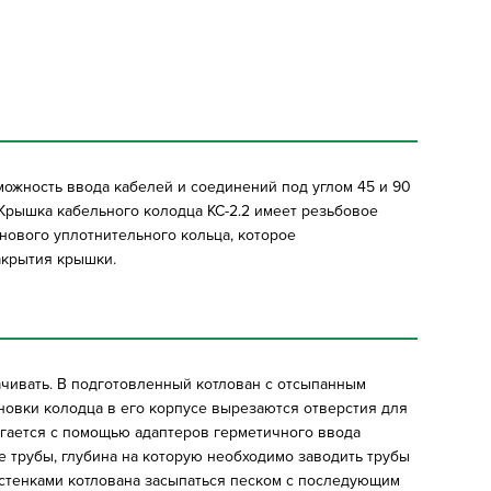
можность ввода кабелей и соединений под углом 45 и 90
Крышка кабельного колодца КС-2.2 имеет резьбовое
нового уплотнительного кольца, которое
акрытия крышки.
ачивать. В подготовленный котлован с отсыпанным
новки колодца в его корпусе вырезаются отверстия для
тигается с помощью адаптеров герметичного ввода
е трубы, глубина на которую необходимо заводить трубы
 стенками котлована засыпаться песком с последующим