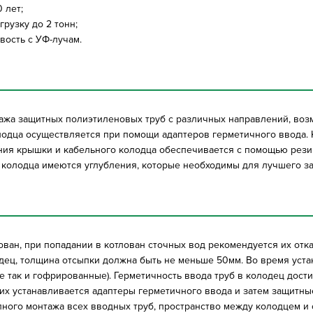
 лет;
рузку до 2 тонн;
ивость с УФ-лучам.
тажа защитных полиэтиленовых труб с различных направлений, воз
олодца осуществляется при помощи адаптеров герметичного ввода. 
ния крышки и кабельного колодца обеспечивается с помощью рези
о колодца имеются углубления, которые необходимы для лучшего з
ван, при попадании в котлован сточных вод рекомендуется их отк
дец, толщина отсыпки должна быть не меньше 50мм. Во время уста
ые так и гофрированные). Герметичность ввода труб в колодец дос
их устанавливается адаптеры герметичного ввода и затем защитны
лного монтажа всех вводных труб, пространство между колодцем и