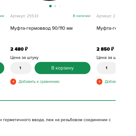
чии
Артикул: 25533
В наличии
Артикул: 25515
Муфта-гермоввод 90/110 мм
Муфта-гермоввод
2 480
2 850
₽
₽
Цена за штуку
Цена за штуку
В корзину
и герметичного ввода, люк на резьбовом соединении с