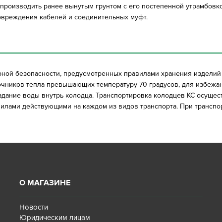
роизводить ранее вынутым грунтом с его постепенной утрамбовко
вреждения кабелей и соединительных муфт.
рной безопасности, предусмотренных правилами хранения издели
точников тепла превышающих температуру 70 градусов, для избежа
дание воды внутрь колодца. Транспортировка колодцев КС осущес
авилами действующими на каждом из видов транспорта. При транспо
О МАГАЗИНЕ
Новости
Юридическим лицам