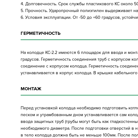
4. Долговечность. Срок службы пластикового КС около 50
5. Прочность. Ударопрочный полиэтилен выдерживает наг
6. Условия эксплуатации. От -50 до +60 градусов, устойч
ГЕРМЕТИЧНОСТЬ
На колодце КС-2.2 имеются 6 площадок для ввода и мон
градусов. Герметичность соединения труб с корпусом к
соединение с корпусом колодца. Герметичность соедине
устанавливается в корпус колодца. В крышке кабельног
МОНТАЖ
Перед установкой колодца необходимо подготовить котло
песком и утрамбованным дном устанавливается сам коло
ввода защитных труб (трубы могут быть как гладкостенн
необходимого диаметра. После подготовки отверстий в н
в тело колодца должна быть не меньше 100мм. После по