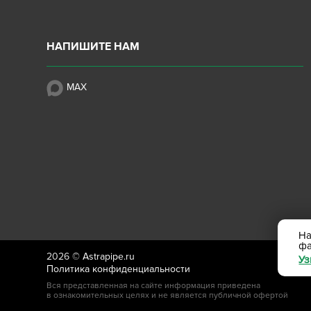
НАПИШИТЕ НАМ
MAX
На
ф
2026 ©
Astrapipe.ru
Уз
Политика конфиденциальности
Вся представленная на сайте информация приведена
в ознакомительных целях и не является публичной офертой