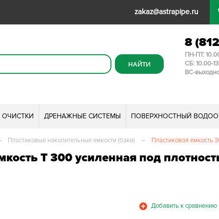
zakaz@astrapipe.ru
8 (81
ПН-ПТ: 10.0
СБ: 10.00-1
ВС-выходн
И ОЧИСТКИ
ДРЕНАЖНЫЕ СИСТЕМЫ
ПОВЕРХНОСТНЫЙ ВОДОО
–
Пластиковые накопительные емкости (баки)
–
Пластиковая емкость Эк
кость T 300 усиленная под плотность