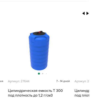
дня
Артикул: 27644
7 - 14 дней
Артикул: 27645
Цилиндрическая емкость T 300
Цилиндрическая 
под плотность до 1,2 г/см3
под плотность до 