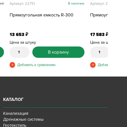
ней
Артикул: 22751
В наличии
Артикул: 22721
Прямоугольная емкость R-300
Прямоугольная е
13 653
17 583
₽
₽
Цена за штуку
Цена за штуку
В корзину
КАТАЛОГ
Канализация
Дренажные системы
Геотекстиль