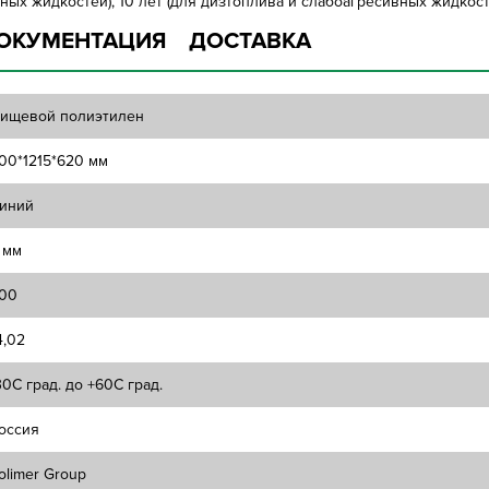
ных жидкостей), 10 лет (для дизтоплива и слабоагресивных жидкосте
ОКУМЕНТАЦИЯ
ДОСТАВКА
ищевой полиэтилен
00*1215*620 мм
иний
 мм
00
4,02
30C град. до +60C град.
оссия
olimer Group