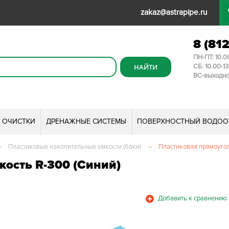
zakaz@astrapipe.ru
8 (81
ПН-ПТ: 10.0
СБ: 10.00-1
ВС-выходн
И ОЧИСТКИ
ДРЕНАЖНЫЕ СИСТЕМЫ
ПОВЕРХНОСТНЫЙ ВОДОО
–
Пластиковые накопительные емкости (баки)
–
Пластиковая прямоугол
ость R-300 (Синий)