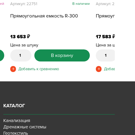
ней
Артикул: 22751
В наличии
Артикул: 22761
Прямоугольная емкость R-300
Прямоугольная е
13 653
17 583
₽
₽
Цена за штуку
Цена за штуку
В корзину
КАТАЛОГ
Канализация
Дренажные системы
Геотекстиль