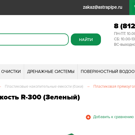
zakaz@astrapipe.ru
8 (81
ПН-ПТ: 10.0
СБ: 10.00-1
ВС-выходн
И ОЧИСТКИ
ДРЕНАЖНЫЕ СИСТЕМЫ
ПОВЕРХНОСТНЫЙ ВОДОО
–
Пластиковые накопительные емкости (баки)
–
Пластиковая прямоугол
кость R-300 (Зеленый)