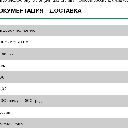
ных жидкостей), 10 лет (для дизтоплива и слабоагрессивных жидкост
ОКУМЕНТАЦИЯ
ДОСТАВКА
ищевой полиэтилен
00*1215*620 мм
еленый
 мм
00
4,02
30C град. до +60C град.
оссия
olimer Group