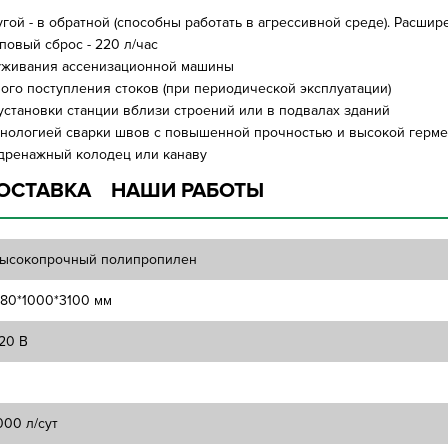
гой - в обратной (способны работать в агрессивной среде). Расшире
повый сброс - 220 л/час
служивания ассенизационной машины
ого поступления стоков (при периодической эксплуатации)
 установки станции вблизи строений или в подвалах зданий
ехнологией сварки швов с повышенной прочностью и высокой герм
дренажный колодец или канаву
ОСТАВКА
НАШИ РАБОТЫ
ысокопрочный полипропилен
180*1000*3100 мм
20 В
000 л/сут