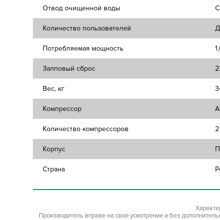
Отвод очищенной воды
С
Количество пользователей
Д
Потребляемая мощность
1
Залповый сброс
2
Вес, кг
3
Компрессор
A
Количество компрессоров
2
Корпус
П
Страна
Р
Характе
Производитель вправе на свое усмотрение и без дополнител