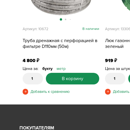
Артикул: 10672
В наличии
Артикул: 1330
Труба дренажная с перфорацией в
Люк газонны
фильтре D110мм (50м)
зеленый
4 800
919
₽
₽
Цена за:
бухту
метр
Цена за шту
В корзину
ПОКУПАТЕЛЯМ