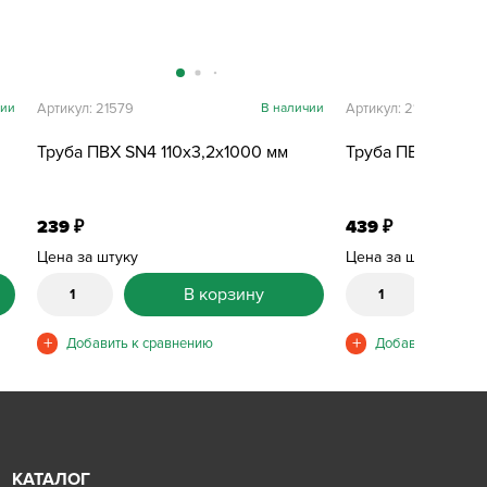
чии
Артикул: 21579
В наличии
Артикул: 21580
Труба ПВХ SN4 110х3,2х1000 мм
Труба ПВХ SN4 11
239
439
₽
₽
Цена за штуку
Цена за штуку
В корзину
КАТАЛОГ