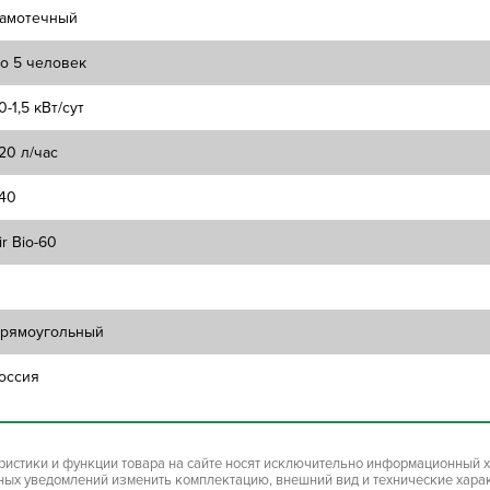
амотечный
о 5 человек
,0-1,5 кВт/сут
20 л/час
40
ir Bio-60
рямоугольный
оссия
ристики и функции товара на сайте носят исключительно информационный х
ьных уведомлений изменить комплектацию, внешний вид и технические хара