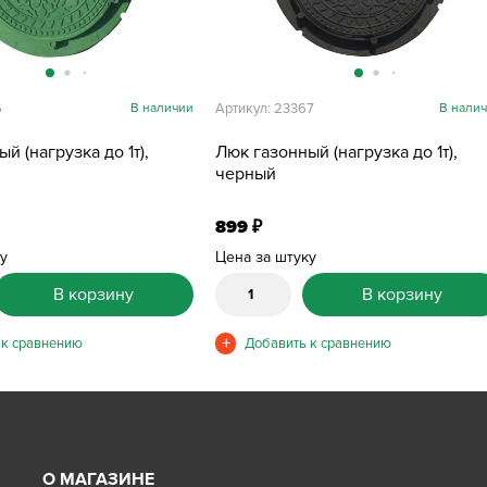
6
В наличии
Артикул: 23367
В нали
й (нагрузка до 1т),
Люк газонный (нагрузка до 1т),
черный
899
₽
ку
Цена за штуку
В корзину
В корзину
О МАГАЗИНЕ