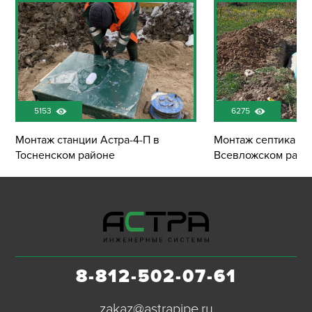
5153
6275
Монтаж станции Астра-4-П в
Монтаж септика Эк
Тосненском районе
Всевложском райо
8-812-502-07-61
zakaz@astrapipe.ru