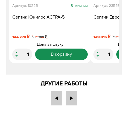
Артикул: 10225
В наличии
Артикул: 23553
Септик Юнилос АСТРА-5
Септик Евролос
₽
₽
144 270
₽
149 815
₽
160 300
157 700
Цена за штуку
Цена
В корзину
ДРУГИЕ РАБОТЫ