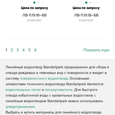
Цена по запросу
Цена по запросу
ЛВ-11.19.18–БВ
ЛВ-11.19.18–БВ
Комплект
Комплект
1
2
3
4
5
6
Показать еще
Линейный водоотвод Standartpark предназначен для сбора и
отвода дождевых и ливневых вод с поверхности и входит в
систему
поверхностного водоотвода
. Основными
элементами точечного водоотвода Standartpark являются
водоотводные лотки
и
пескоуловители
. Для быстрого
отвода избыточной воды с кровельных водостоков с
линейным водоотводом Standartpark можно использовать
дожд
еприемники
.
Выбрать и купить материалы для линейного водоотвода