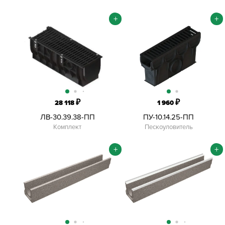
+
+
₽
₽
28 118
1 960
ЛВ-30.39.38-ПП
ПУ-10.14.25-ПП
Комплект
Пескоуловитель
+
+