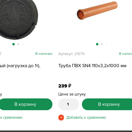
7
В наличии
Артикул: 21579
В нали
й (нагрузка до 1т),
Труба ПВХ SN4 110х3,2х1000 мм
239
₽
ку
Цена за штуку
В корзину
В корзину