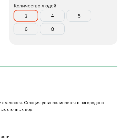
Количество людей:
4
5
3
6
8
их человек. Станция устанавливается в загородных
ных сточных вод.
ности