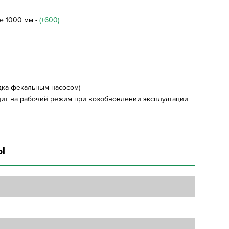
же 1000 мм -
(+600)
адка фекальным насосом)
дит на рабочий режим при возобновлении эксплуатации
Ы