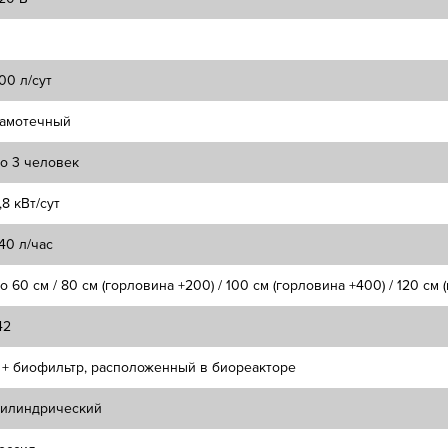
00 л/сут
амотечный
о 3 человек
,8 кВт/сут
40 л/час
о 60 см / 80 см (горловина +200) / 100 см (горловина +400) / 120 см
42
 + биофильтр, расположенный в биореакторе
илиндрический