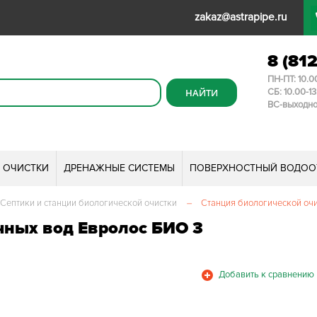
zakaz@astrapipe.ru
8 (81
ПН-ПТ: 10.0
СБ: 10.00-1
ВС-выходн
И ОЧИСТКИ
ДРЕНАЖНЫЕ СИСТЕМЫ
ПОВЕРХНОСТНЫЙ ВОДОО
Септики и станции биологической очистки
–
Станция биологической очи
чных вод Евролос БИО 3