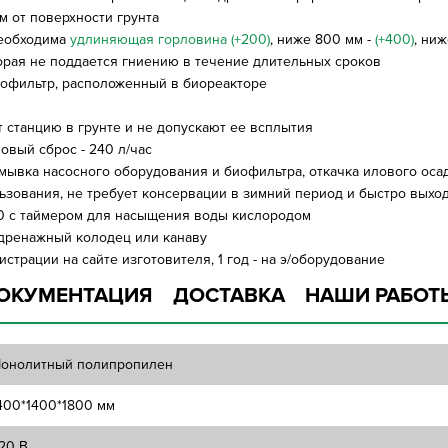
 от поверхности грунта
необходима
удлиняющая горловина (+200)
, ниже 800 мм -
(+400)
, ни
орая не поддается гниению в течение длительных сроков
биофильтр, расположенный в биореакторе
 станцию в грунте и не допускают ее всплытия
овый сброс - 240 л/час
ромывка насосного оборудования и биофильтра, откачка илового ос
льзования, не требует консервации в зимний период и быстро выхо
00 с таймером для насыщения воды кислородом
дренажный колодец или канаву
истрации на сайте изготовителя, 1 год - на э/оборудование
ОКУМЕНТАЦИЯ
ДОСТАВКА
НАШИ РАБОТ
онолитный полипропилен
400*1400*1800 мм
20 В