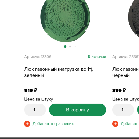
Артикул: 13306
В наличии
Артикул: 2336
Люк газонный (нагрузка до 1т),
Люк газонны
зеленый
черный
919
899
₽
₽
Цена за штуку
Цена за шту
В корзину