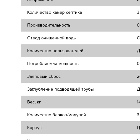
Количество камер септика
3
Производительность
6
Отвод очищенной воды
С
Количество пользователей
Д
Потребляемая мощность
0
Залповый сброс
2
Заглубление подводящей трубы
Д
Вес, кг
1
Количество блоков/модулей
3
Корпус
Ц