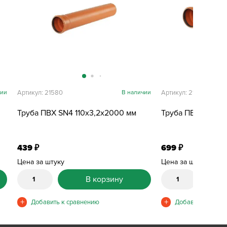
чии
Артикул: 21580
В наличии
Артикул: 21581
Труба ПВХ SN4 110х3,2х2000 мм
Труба ПВХ SN4 11
439
699
₽
₽
Цена за штуку
Цена за штуку
В корзину