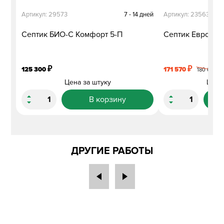
Артикул: 29573
7 - 14 дней
Артикул: 23563
Септик БИО-С Комфорт 5-П
Септик Евролос
₽
₽
125 300
171 570
₽
180 600
Цена за штуку
Цена
В корзину
ДРУГИЕ РАБОТЫ