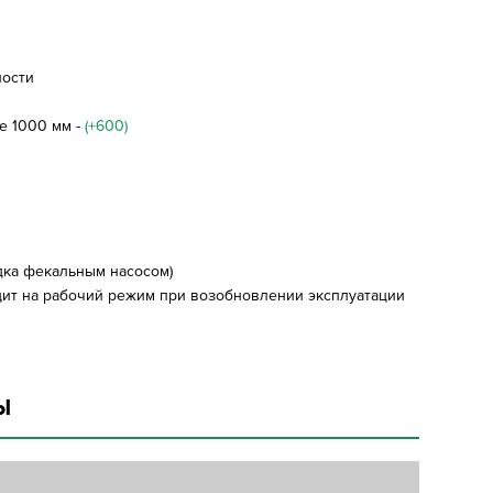
ности
же 1000 мм -
(+600)
адка фекальным насосом)
дит на рабочий режим при возобновлении эксплуатации
Ы