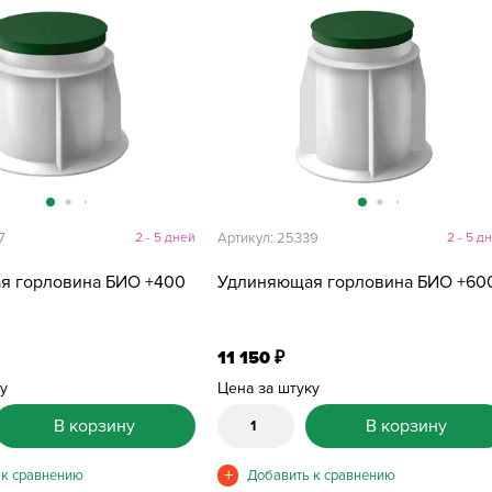
7
2 - 5 дней
Артикул: 25339
2 - 5 д
я горловина БИО +400
Удлиняющая горловина БИО +60
11 150
₽
ку
Цена за штуку
В корзину
В корзину