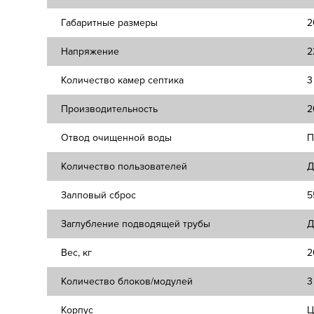
Габаритные размеры
2
Напряжение
2
Количество камер септика
3
Производительность
2
Отвод очищенной воды
П
Количество пользователей
Д
Залповый сброс
5
Заглубление подводящей трубы
Д
Вес, кг
2
Количество блоков/модулей
3
Корпус
Ц