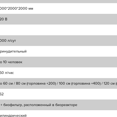
000*2000*2000 мм
20 В
000 л/сут
ринудительный
о 10 человек
50 л/час
о 60 см / 80 см (горловина +200) / 100 см (горловина +400) / 120 см
62
 + биофильтр, расположенный в биореакторе
илиндрический