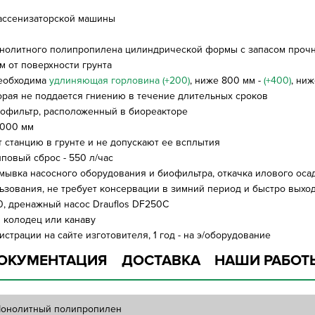
 ассенизаторской машины
монолитного полипропилена цилиндрической формы с запасом проч
 от поверхности грунта
необходима
удлиняющая горловина (+200)
, ниже 800 мм -
(+400)
, ни
орая не поддается гниению в течение длительных сроков
биофильтр, расположенный в биореакторе
2000 мм
 станцию в грунте и не допускают ее всплытия
повый сброс - 550 л/час
ромывка насосного оборудования и биофильтра, откачка илового ос
льзования, не требует консервации в зимний период и быстро выхо
0, дренажный насос Drauflos DF250C
 колодец или канаву
истрации на сайте изготовителя, 1 год - на э/оборудование
ОКУМЕНТАЦИЯ
ДОСТАВКА
НАШИ РАБОТ
онолитный полипропилен