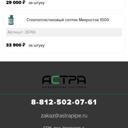
29 000
₽
за штуку
Стеклопластиковый септик Микросток 1000
Артикул: 26766
33 900
₽
за штуку
8-812-502-07-61
zakaz@astrapipe.ru
СПб, пос. Новоселье,