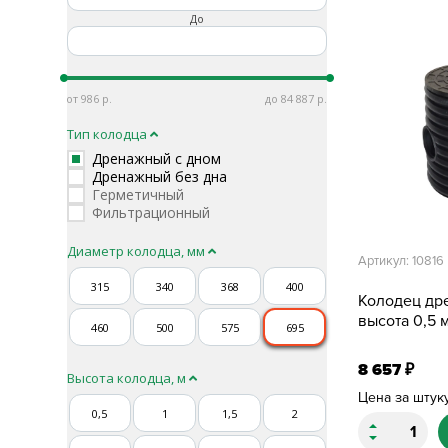
До
986
84 887
Тип колодца
Дренажный с дном
Дренажный без дна
Герметичный
Фильтрационный
Диаметр колодца, мм
Артикул: 10816
315
340
368
400
Колодец др
высота 0,5 м
460
500
575
695
8 657
₽
Высота колодца, м
Цена за штук
0,5
1
1,5
2