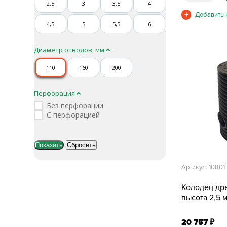
2,5
3
3,5
4
4,5
5
5,5
6
Диаметр отводов, мм
110
160
200
Перфорация
Без перфорации
С перфорацией
Артикул: 10801
Колодец др
высота 2,5 м
20 757
₽