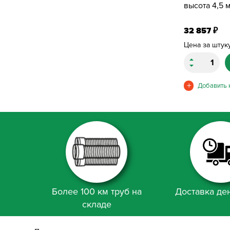
высота 4,5 м
32 857
₽
Цена за штук
Более 100 км труб на
Доставка ден
складе