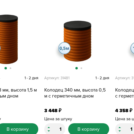
4
1 - 2 дня
Артикул: 31481
1 - 2 дня
Артикул: 3
 мм, высота 1,5 м
Колодец 340 мм, высота 0,5
Колодец 
ным дном
м с герметичным дном
с герме
3 448
4 358
₽
₽
у
Цена за штуку
Цена за 
В корзину
В корзину