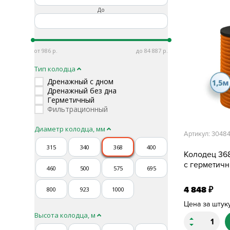
До
986
84 887
Тип колодца
Дренажный с дном
Дренажный без дна
Герметичный
Фильтрационный
Диаметр колодца, мм
Артикул: 3048
315
340
368
400
Колодец 368
с герметич
460
500
575
695
4 848
800
923
1000
₽
Цена за штук
Высота колодца, м