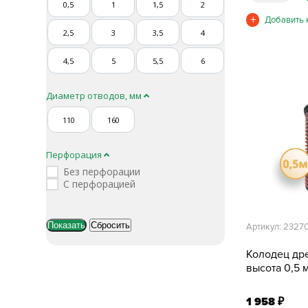
0,5
1
1,5
2
2,5
3
3,5
4
4,5
5
5,5
6
Диаметр отводов, мм
110
160
Перфорация
Без перфорации
С перфорацией
Артикул: 2327
Колодец др
высота 0,5 м
1 958
₽