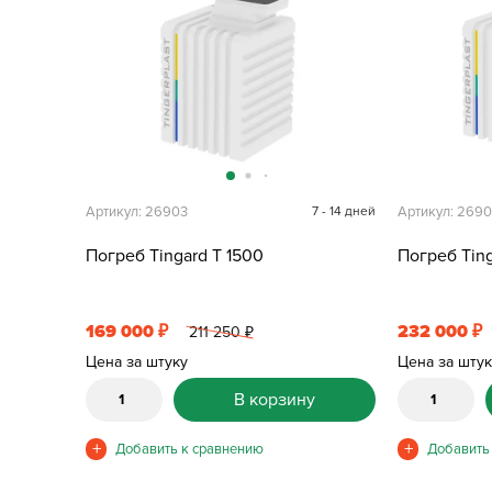
Артикул: 26903
7 - 14 дней
Артикул: 269
Погреб Tingard T 1500
Погреб Ting
169 000
232 000
₽
₽
211 250
₽
Цена за штуку
Цена за шту
В корзину