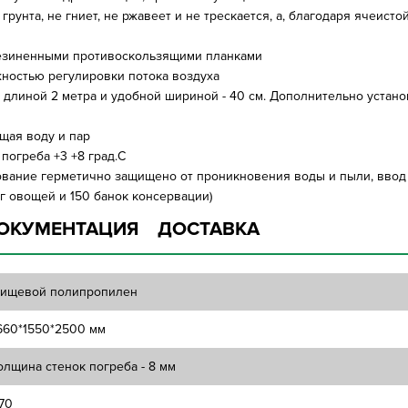
грунта, не гниет, не ржавеет и не трескается, а, благодаря ячеист
орезиненными противоскользящими планками
жностью регулировки потока воздуха
й длиной 2 метра и удобной шириной - 40 см. Дополнительно устан
ющая воду и пар
погреба +3 +8 град.С
вание герметично защищено от проникновения воды и пыли, ввод 
г овощей и 150 банок консервации)
ОКУМЕНТАЦИЯ
ДОСТАВКА
ищевой полипропилен
660*1550*2500 мм
олщина стенок погреба - 8 мм
70