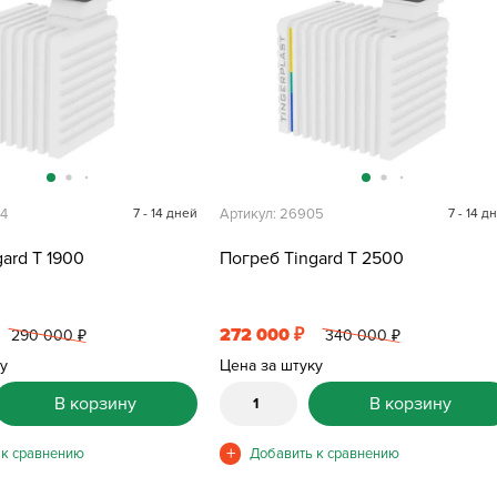
04
7 - 14 дней
Артикул: 26905
7 - 14 д
ard T 1900
Погреб Tingard T 2500
272 000
₽
290 000
340 000
₽
₽
ку
Цена за штуку
В корзину
В корзину