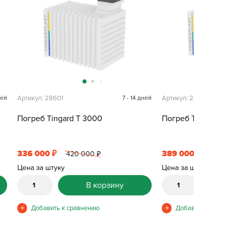
ней
Артикул: 28601
7 - 14 дней
Артикул: 28602
Погреб Tingard T 3000
Погреб Tingard T
336 000
389 000
₽
₽
420 000
486 
₽
Цена за штуку
Цена за штуку
В корзину