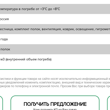
емпература в погребе от +3°C до +8°C
оссия
естница, комплект полок, вентиляция, коврик, освещение, гигроме
 года
 полок
 м3 (внутренний объем погреба)
ристики и функции товара на сайте носят исключительно информационный х
ьных уведомлений изменить комплектацию, внешний вид и технические хара
джеров по телефону и электронной почте. Просим Вас при выборе товара п
ПОЛУЧИТЬ ПРЕДЛОЖЕНИЕ
Хочу получить КП на Ваш товар