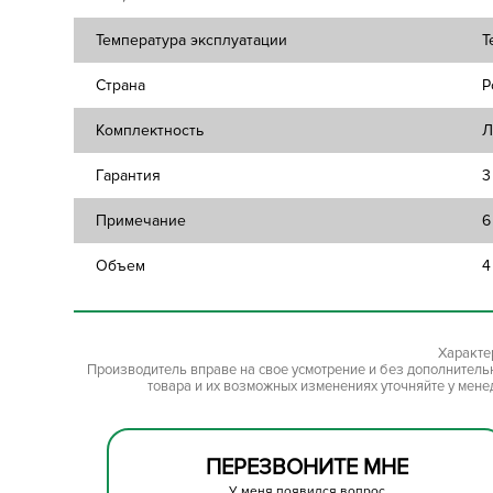
Температура эксплуатации
Т
Страна
Р
Комплектность
Л
Гарантия
3
Примечание
6
Объем
4
Характе
Производитель вправе на свое усмотрение и без дополнител
товара и их возможных изменениях уточняйте у мене
ПЕРЕЗВОНИТЕ МНЕ
У меня появился вопрос