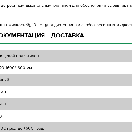
 встроенным дыхательным клапаном для обеспечения выравнивани
ных жидкостей), 10 лет (для дизтоплива и слабоагресивных жидкосте
ОКУМЕНТАЦИЯ
ДОСТАВКА
ищевой полиэтилен
20*1600*1800 мм
иний
 мм
500
0
30C град. до +60C град.