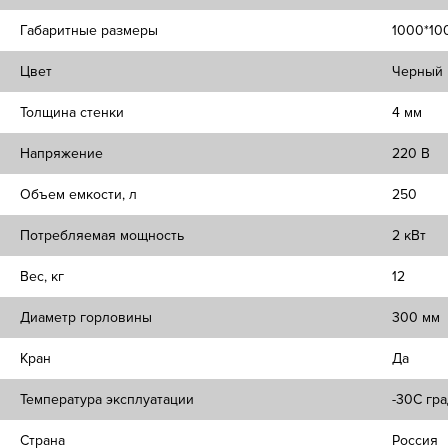
Габаритные размеры
1000*10
Цвет
Черный
Толщина стенки
4 мм
Напряжение
220 В
Объем емкости, л
250
Потребляемая мощность
2 кВт
Вес, кг
12
Диаметр горловины
300 мм
Кран
Да
Температура эксплуатации
-30C гра
Страна
Россия