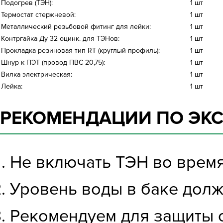
Подогрев (ТЭН):
1 шт
Термостат стержневой:
1 шт
Металлический резьбовой фитинг для лейки:
1 шт
Контргайка Ду 32 оцинк. для ТЭНов:
1 шт
Прокладка резиновая тип RT (круглый профиль):
1 шт
Шнур к ПЭТ (провод ПВС 20,75):
1 шт
Вилка электрическая:
1 шт
Лейка:
1 шт
РЕКОМЕНДАЦИИ ПО ЭК
Не включать ТЭН во время
Уровень воды в баке дол
Рекомендуем для защиты о