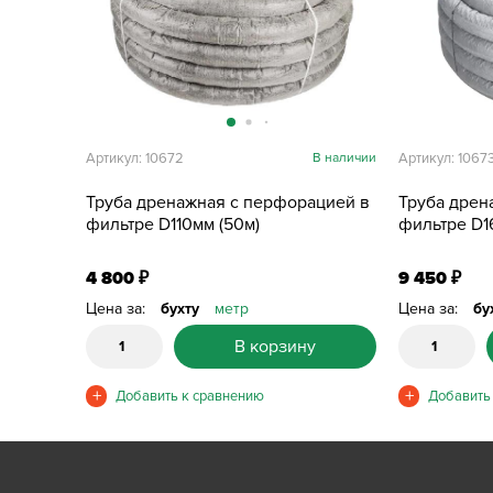
Артикул: 10672
В наличии
Артикул: 1067
Труба дренажная с перфорацией в
Труба дрен
фильтре D110мм (50м)
фильтре D1
4 800
9 450
₽
₽
Цена за:
бухту
метр
Цена за:
бу
В корзину