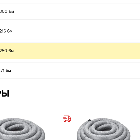
/300 6м
216 6м
250 6м
71 6м
РЫ