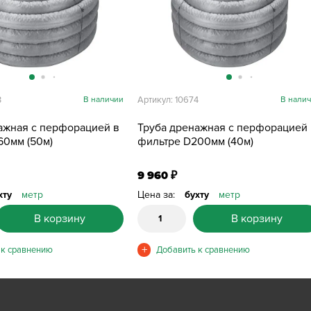
3
В наличии
Артикул: 10674
В нали
ажная с перфорацией в
Труба дренажная с перфорацией 
60мм (50м)
фильтре D200мм (40м)
9 960
₽
хту
метр
Цена за:
бухту
метр
В корзину
В корзину