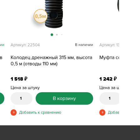
чии
Артикул: 22504
В наличии
Артикул: 13406
в
Колодец дренажный 315 мм, высота
Муфта соедините
0,5 м (отводы 110 мм)
1 518
1 242
₽
₽
Цена за штуку
Цена за штуку
В корзину