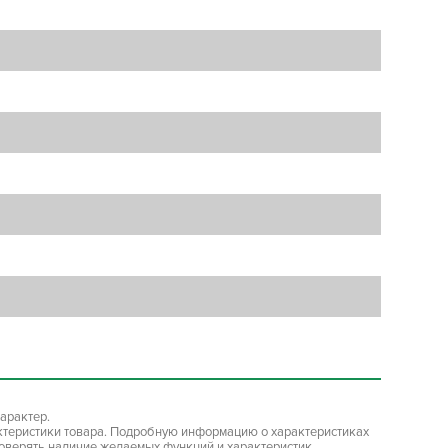
арактер.
ктеристики товара. Подробную информацию о характеристиках
роверять наличие желаемых функций и характеристик.