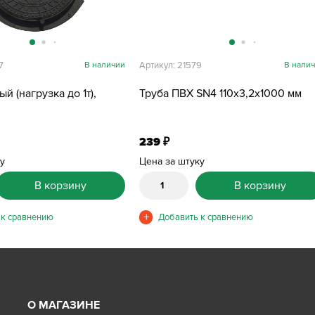
7
В наличии
Артикул: 21579
В нали
й (нагрузка до 1т),
Труба ПВХ SN4 110х3,2х1000 мм
239
₽
ку
Цена за штуку
В корзину
В корзину
О МАГАЗИНЕ