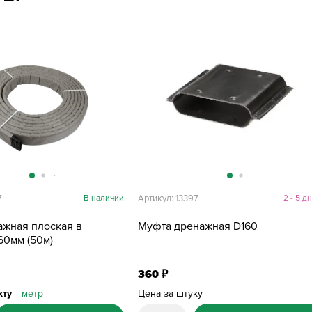
7
В наличии
Артикул: 13397
2 - 5 д
ажная плоская в
Муфта дренажная D160
60мм (50м)
360
₽
хту
метр
Цена за штуку