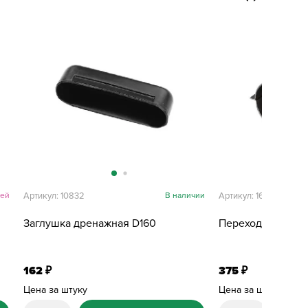
ней
Артикул: 10832
В наличии
Артикул: 16594
Заглушка дренажная D160
Переход дренажн
162
375
₽
₽
Цена за штуку
Цена за штуку