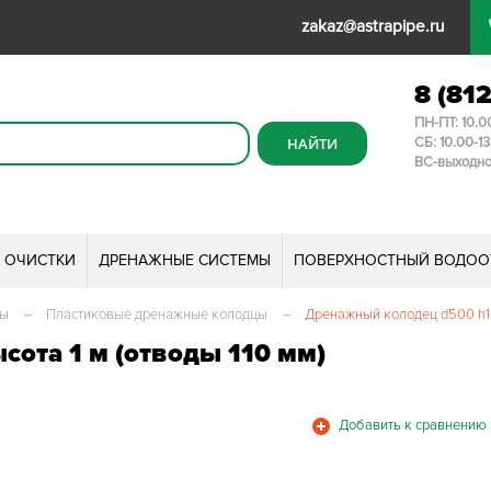
zakaz@astrapipe.ru
8 (81
ПН-ПТ: 10.0
СБ: 10.00-1
ВС-выходн
И ОЧИСТКИ
ДРЕНАЖНЫЕ СИСТЕМЫ
ПОВЕРХНОСТНЫЙ ВОДОО
мы
–
Пластиковые дренажные колодцы
–
Дренажный колодец d500 h10
ота 1 м (отводы 110 мм)