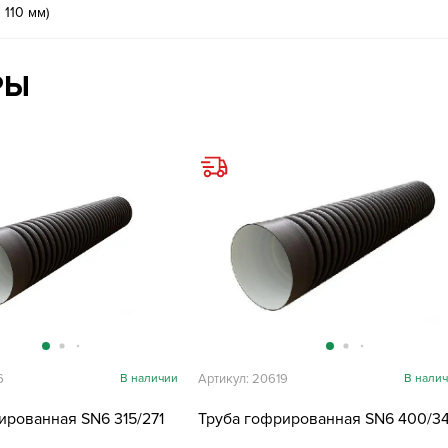
 110 мм)
РЫ
6
В наличии
Артикул: 20619
В нали
ированная SN6 315/271
Труба гофрированная SN6 400/3