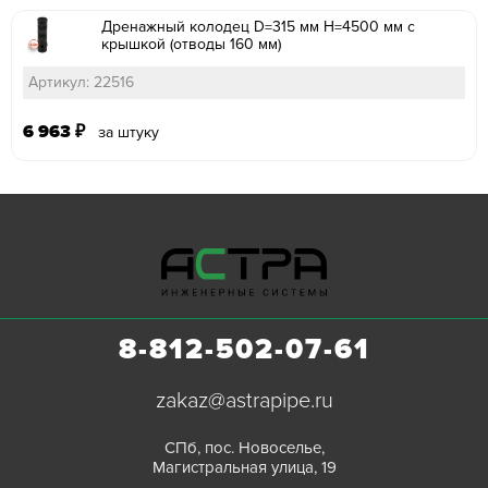
Дренажный колодец D=315 мм H=4500 мм с
крышкой (отводы 160 мм)
Артикул: 22516
6 963
₽
за штуку
8-812-502-07-61
zakaz@astrapipe.ru
СПб, пос. Новоселье,
Магистральная улица, 19