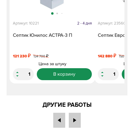
Артикул: 10221
2 - 4 дня
Артикул: 23560
Септик Юнилос АСТРА-3 П
Септик Евролос
₽
₽
121 230
₽
142 880
134 700
150 400
Цена за штуку
Цена
В корзину
ДРУГИЕ РАБОТЫ