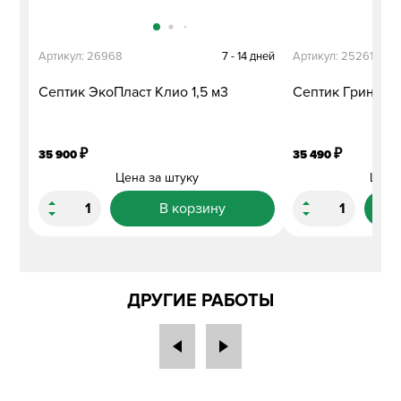
Артикул: 26968
7 - 14 дней
Артикул: 25261
Септик ЭкоПласт Клио 1,5 м3
Септик Гринсток
₽
₽
35 900
35 490
Цена за штуку
Цена
В корзину
ДРУГИЕ РАБОТЫ