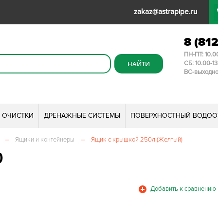
zakaz@astrapipe.ru
8 (81
ПН-ПТ: 10.0
СБ: 10.00-1
ВС-выходн
И ОЧИСТКИ
ДРЕНАЖНЫЕ СИСТЕМЫ
ПОВЕРХНОСТНЫЙ ВОДОО
–
Ящики и контейнеры
–
Ящик с крышкой 250л (Желтый)
)