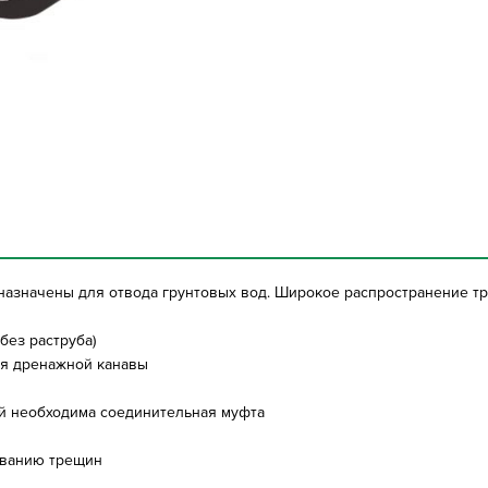
значены для отвода грунтовых вод. Широкое распространение тру
без раструба)
ля дренажной канавы
ой необходима соединительная муфта
зованию трещин