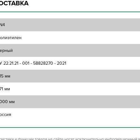
ОСТАВКА
N4
олиэтилен
ерный
У 22.21.21 - 001 - 58828270 - 2021
15 мм
71 мм
000 мм
оссия
ристики и функции товара на сайте носят исключительно информационный х