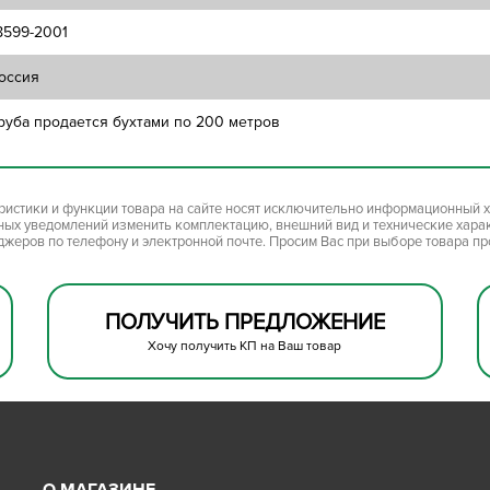
8599-2001
оссия
руба продается бухтами по 200 метров
ристики и функции товара на сайте носят исключительно информационный х
ьных уведомлений изменить комплектацию, внешний вид и технические хара
джеров по телефону и электронной почте. Просим Вас при выборе товара п
ПОЛУЧИТЬ ПРЕДЛОЖЕНИЕ
Хочу получить КП на Ваш товар