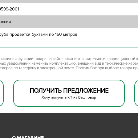
8599-2001
оссия
руба продается бухтами по 150 метров
ристики и функции товара на сайте носят исключительно информационный х
ьных уведомлений изменить комплектацию, внешний вид и технические хара
джеров по телефону и электронной почте. Просим Вас при выборе товара п
ПОЛУЧИТЬ ПРЕДЛОЖЕНИЕ
Хочу получить КП на Ваш товар