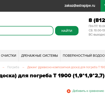
zakaz@astrapipe.ru
8 (81
ПН-ПТ: 10.0
СБ: 10.00-1
ВС-выходн
И ОЧИСТКИ
ДРЕНАЖНЫЕ СИСТЕМЫ
ПОВЕРХНОСТНЫЙ ВОДОО
–
Погреба
–
Декинг (древесно-композитная доска) для погреба T 1900 
ска) для погреба T 1900 (1,9*1,9*2,7)