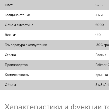
Цвет
Синий
Толщина стенки
4 мм
Объем емкости, л
6000
Вес, кг
140
Температура эксплуатации
-30C гра
Страна
Россия
Производство
Polimer 
Комплектность
Крышка 
Объем
8 м3 (Д*
Характеристики и функции 