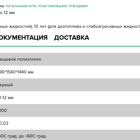
аны
латунными или пластиковыми отводами
о 12 мм
ных жидкостей), 10 лет (для дизтоплива и слабоагресивных жидкосте
ОКУМЕНТАЦИЯ
ДОСТАВКА
ищевой полиэтилен
90*1540*1440 мм
ерный
0-12 мм
000
0,02
30C град. до +60C град.