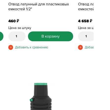
Отвод латунный для пластиковых
Отвод латунный 
емкостей 1/2"
емкостей 2"
460
4 658
₽
₽
Цена за штуку
Цена за штуку
В корзину