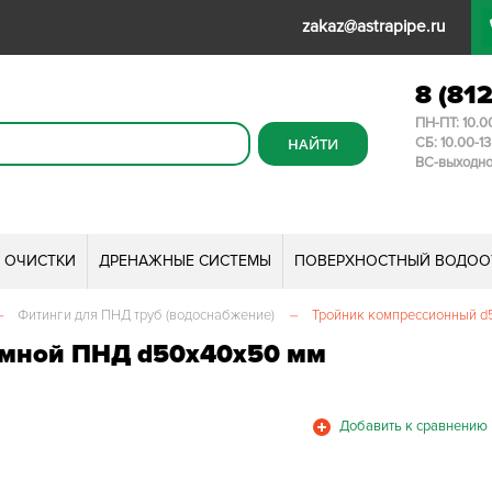
zakaz@astrapipe.ru
8 (81
ПН-ПТ: 10.0
СБ: 10.00-1
ВС-выходн
И ОЧИСТКИ
ДРЕНАЖНЫЕ СИСТЕМЫ
ПОВЕРХНОСТНЫЙ ВОДОО
–
Фитинги для ПНД труб (водоснабжение)
–
Тройник компрессионный 
имной ПНД d50х40х50 мм