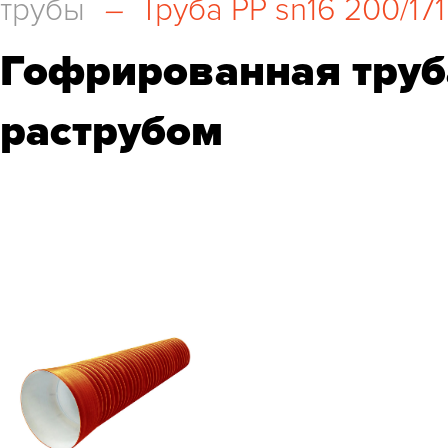
трубы
–
Труба PP sn16 200/17
Гофрированная труба
раструбом