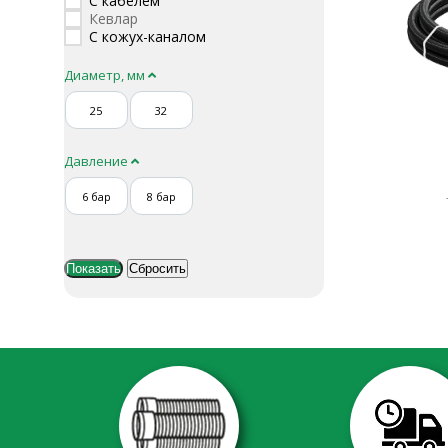
С кабелем
Кевлар
С кожух-каналом
Диаметр, мм
25
32
Давление
6 бар
8 бар