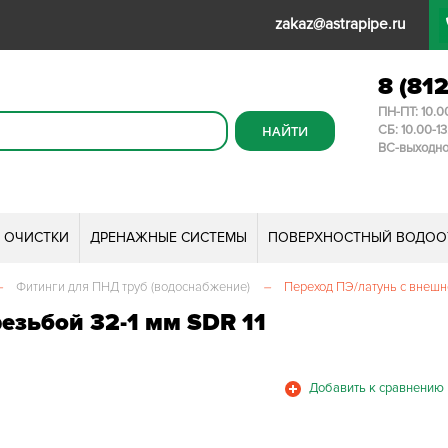
zakaz@astrapipe.ru
8 (81
ПН-ПТ: 10.0
СБ: 10.00-1
ВС-выходн
И ОЧИСТКИ
ДРЕНАЖНЫЕ СИСТЕМЫ
ПОВЕРХНОСТНЫЙ ВОДОО
–
Фитинги для ПНД труб (водоснабжение)
–
Переход ПЭ/латунь с внешне
езьбой 32-1 мм SDR 11