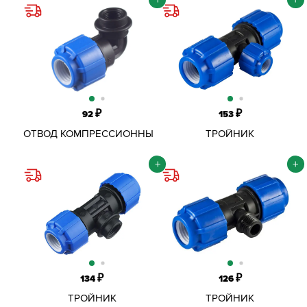
₽
₽
92
153
ОТВОД КОМПРЕССИОННЫЙ
ТРОЙНИК
ОБЖИМНОЙ ПНД D20Х3/4"
КОМПРЕССИОННЫЙ
ВР
ОБЖИМНОЙ ПНД D20 ММ
+
+
₽
₽
134
126
ТРОЙНИК
ТРОЙНИК