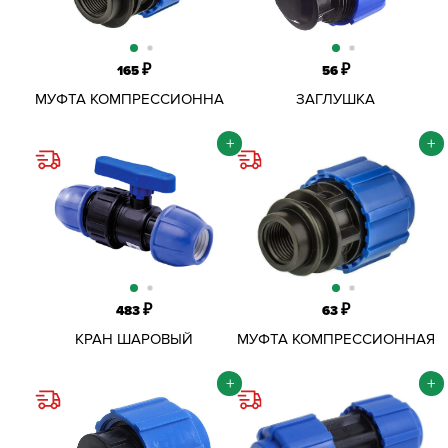
₽
₽
165
56
МУФТА КОМПРЕССИОННАЯ
ЗАГЛУШКА
ОБЖИМНАЯ ПНД D40Х3/4"
КОМПРЕССИОННАЯ ПНД
ВР
D20ММ
+
+
₽
₽
483
63
КРАН ШАРОВЫЙ
МУФТА КОМПРЕССИОННАЯ
КОМПРЕССИОННЫЙ ПНД
ОБЖИМНАЯ ПНД D20Х3/4"
D20 ММ
ВР
+
+