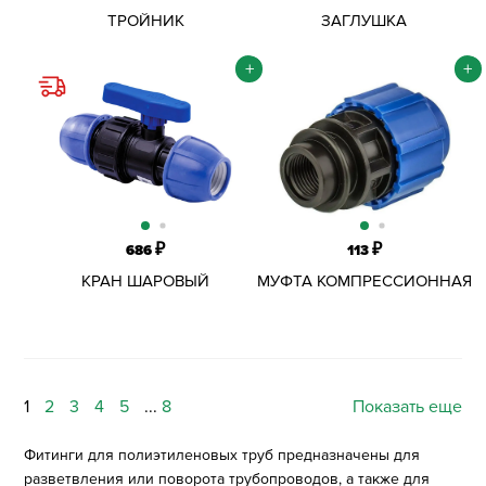
ТРОЙНИК
ЗАГЛУШКА
КОМПРЕССИОННЫЙ
КОМПРЕССИОННАЯ ПНД
ОБЖИМНОЙ ПНД
D25ММ
+
+
D32Х20Х32 ММ
₽
₽
686
113
КРАН ШАРОВЫЙ
МУФТА КОМПРЕССИОННАЯ
КОМПРЕССИОННЫЙ ПНД
ОБЖИМНАЯ ПНД D25Х1 1/2"
D25 ММ
ВР
1
2
3
4
5
...
8
Показать еще
Фитинги для полиэтиленовых труб предназначены для
разветвления или поворота трубопроводов, а также для