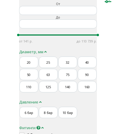
От
До
141
110 739
Диаметр, мм
20
25
32
40
50
63
75
90
110
125
140
160
Давление
6 бар
8 бар
10 бар
Фитинги