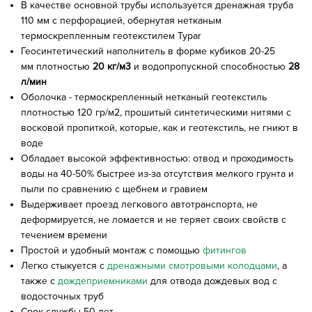
В качестве основной трубы используется дренажная труба
110 мм с перфорацией, обернутая нетканым
термоскрепленным геотекстилем Typar
Геосинтетический наполнитель в форме кубиков 20-25
мм плотностью
20 кг/м3
и водопропускной способностью
28
л/мин
Оболочка - термоскрепленный нетканый геотекстиль
плотностью 120 гр/м2, прошитый синтетическими нитями с
восковой пропиткой, которые, как и геотекстиль, не гниют в
воде
Обладает высокой эффективностью: отвод и проходимость
воды на 40-50% быстрее из-за отсутствия мелкого грунта и
пыли по сравнению с щебнем и гравием
Выдерживает проезд легкового автотранспорта, не
деформируется, не ломается и не теряет своих свойств с
течением времени
Простой и удобный монтаж с помощью
фитингов
Легко стыкуется с
дренажными смотровыми колодцами
, а
также с
дождеприемниками
для отвода дождевых вод с
водосточных труб
Срок службы 50 лет