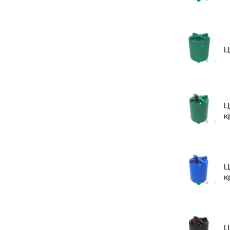
Ц
Ц
к
Ц
к
Ц