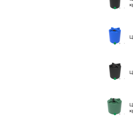
к
Ц
Ц
Ц
к