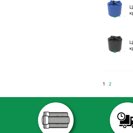
Ц
к
Ц
к
1
2