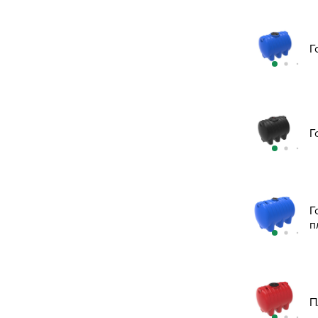
Г
Г
Г
п
П