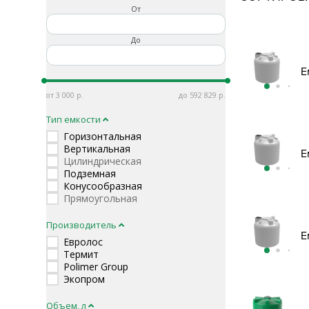
От
До
Е
3 000
592 829
Тип емкости
Горизонтальная
Вертикальная
Е
Цилиндрическая
Подземная
Конусообразная
Прямоугольная
Производитель
Е
Евролос
Термит
Polimer Group
Экопром
Объем, л