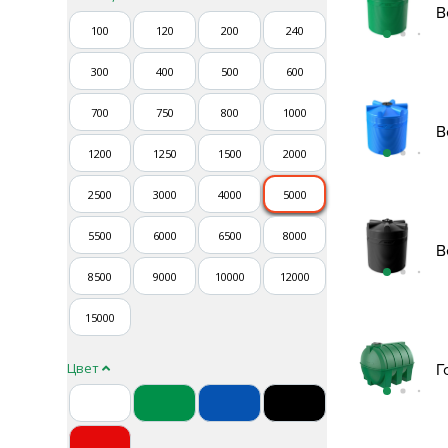
В
100
120
200
240
300
400
500
600
700
750
800
1000
В
1200
1250
1500
2000
2500
3000
4000
5000
5500
6000
6500
8000
В
8500
9000
10000
12000
15000
Цвет
Г