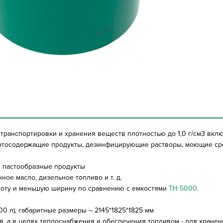
ранспортировки и хранения веществ плотностью до 1,0 г/см3 включ
пиртосодержащие продукты, дезинфицирующие растворы, моющие ср
и пастообразные продукты
ное масло, дизельное топливо и т. д.
соту и меньшую ширину по сравнению с емкостями
TH 5000
.
 л), габаритные размеры – 2145*1825*1825 мм
, а в целях теплоснабжения и обеспечения топливом - для хранен