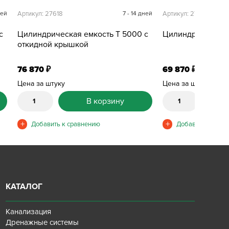
ней
Артикул: 27618
7 - 14 дней
Артикул: 27619
с
Цилиндрическая емкость T 5000 с
Цилиндрическая 
откидной крышкой
76 870
69 870
₽
₽
Цена за штуку
Цена за штуку
В корзину
КАТАЛОГ
Канализация
Дренажные системы