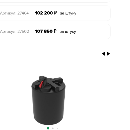
102 200
₽
Артикул: 27464
за штуку
107 850
₽
Артикул: 27502
за штуку