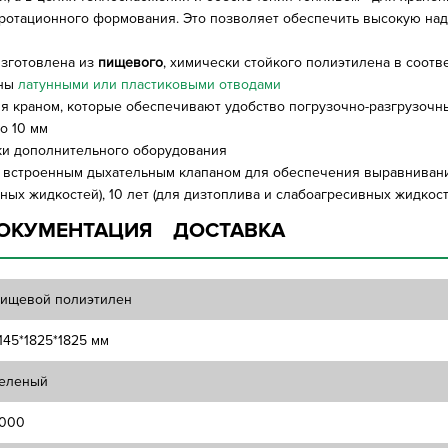
 ротационного формования. Это позволяет обеспечить высокую над
 изготовлена из
пищевого
, химически стойкого полиэтилена в соотв
аны
латунными или пластиковыми отводами
я краном, которые обеспечивают удобство погрузочно-разгрузочн
о 10 мм
ки дополнительного оборудования
 встроенным дыхательным клапаном для обеспечения выравнивани
ных жидкостей), 10 лет (для дизтоплива и слабоагресивных жидкост
ОКУМЕНТАЦИЯ
ДОСТАВКА
ищевой полиэтилен
145*1825*1825 мм
еленый
000