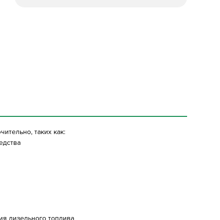
ительно, таких как:
едства
ия дизельного топлива