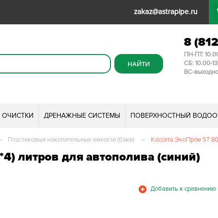
zakaz@astrapipe.ru
8 (81
ПН-ПТ: 10.0
СБ: 10.00-1
ВС-выходн
И ОЧИСТКИ
ДРЕНАЖНЫЕ СИСТЕМЫ
ПОВЕРХНОСТНЫЙ ВОДОО
–
Пластиковые накопительные емкости (баки)
–
Кассета ЭкоПром ST 80
*4) литров для автополива (синий)