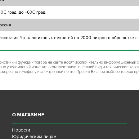
30C град. до +60C град.
оссия
ассета из 4-х пластиковых емкостей по 2000 литров в обрешетке 
ристики и функции товара на сайте носят исключительно информационный х
ьных уведомлений изменить комплектацию, внешний вид и технические хара
джеров по телефону и электронной почте. Просим Вас при выборе товара п
О МАГАЗИНЕ
Новости
Юридическим лицам