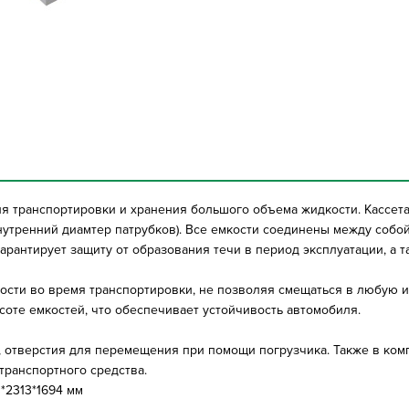
ля транспортировки и хранения большого объема жидкости. Кассет
внутренний диамтер патрубков). Все емкости соединены между соб
рантирует защиту от образования течи в период эксплуатации, а 
сти во время транспортировки, не позволяя смещаться в любую из
соте емкостей, что обеспечивает устойчивость автомобиля.
 отверстия для перемещения при помощи погрузчика. Также в комп
транспортного средства.
*2313*1694 мм