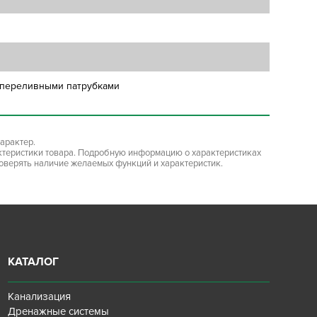
с переливными патрубками
арактер.
ктеристики товара. Подробную информацию о характеристиках
роверять наличие желаемых функций и характеристик.
КАТАЛОГ
Канализация
Дренажные системы