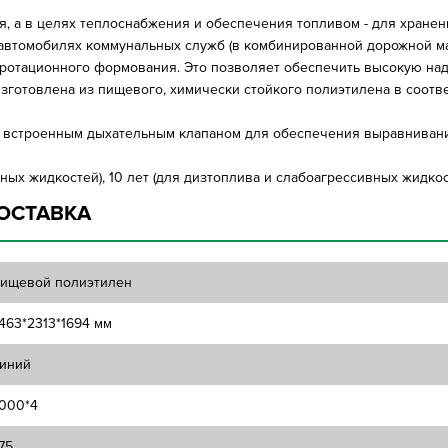
, а в целях теплоснабжения и обеспечения топливом - для хранен
 автомобилях коммунальных служб (в комбинированной дорожной м
 ротационного формования. Это позволяет обеспечить высокую над
 изготовлена из пищевого, химически стойкого полиэтилена в соотв
 встроенным дыхательным клапаном для обеспечения выравнивани
ных жидкостей), 10 лет (для дизтоплива и слабоагрессивных жидкост
ОСТАВКА
ищевой полиэтилен
463*2313*1694 мм
иний
000*4
75